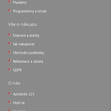
Planžety
FIAT
Programátory a stroje
3
tlačítka
Vše o nákupu
výklopný.
Více
Doprava a platby
informací
Jak nakupovat
níže.
Obchodní podmínky
Reklamace a záruka
420
GDPR
CZK
O nás
/
Autoklíče 123
ks
Hodí se