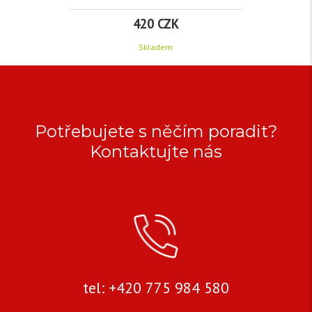
420 CZK
Skladem
KLÍČ
FIAT
Potřebujete s něčím poradit?
VYSTŘELOVACÍ,
Kontaktujte nás
3
TLAČÍTKA
TYP
I
tel: +420 775 984 580