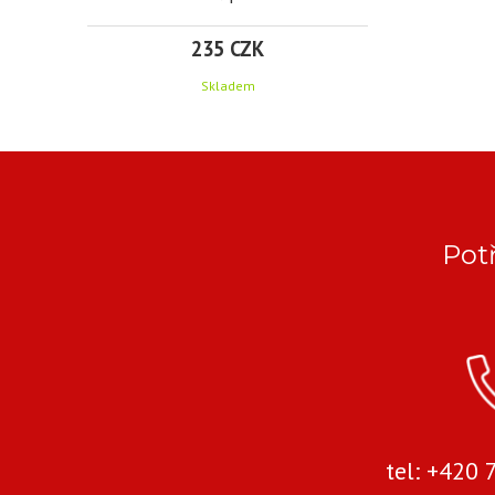
235 CZK
Skladem
KLÍČ
TECHNICKÉ
PARAMETRY
FIAT 500
DOBLO
Pot
Parametry:
DUCATO
IDEA
PANDA
PUNTO
tel: +420
STILO