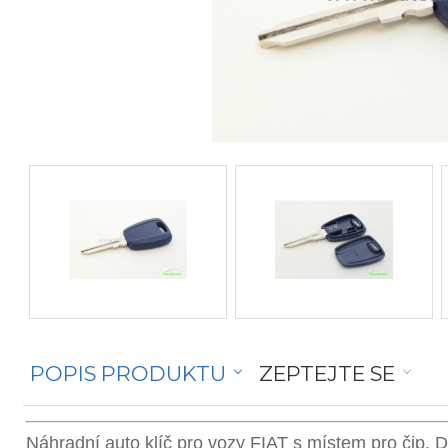
POPIS PRODUKTU
ZEPTEJTE SE
Náhradní auto klíč pro vozy FIAT s místem pro čip. Do