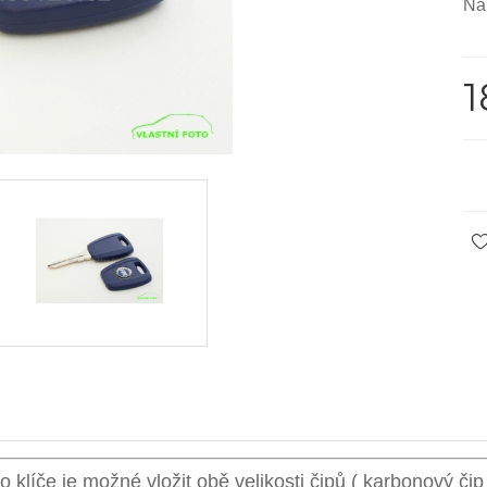
Náh
1
 klíče je možné vložit obě velikosti čipů ( karbonový čip 