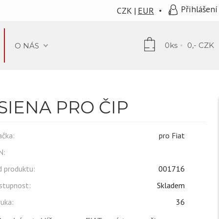
Přihlášení
CZK
EUR
0ks
0,- CZK
O NÁS
 SIENA PRO ČIP
čka:
pro Fiat
N:
 produktu:
001716
stupnost:
Skladem
uka:
36