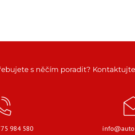
řebujete s něčím poradit? Kontaktujte
 775 984 580
info@autok