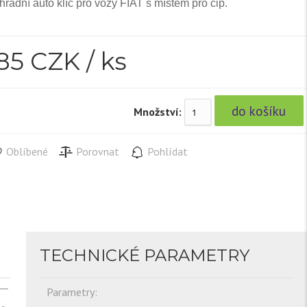
radní auto klíč pro vozy FIAT s místem pro čip.
85
CZK / ks
Množství:
Oblíbené
Porovnat
Pohlídat
TECHNICKÉ PARAMETRY
Parametry:
,