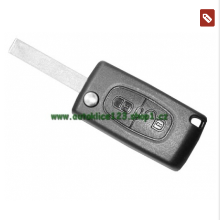
KLÍČ
CITROEN
C4,
C6
VYSTŘELOVACÍ
3
TLAČÍTKA
VA2
,433
MHZ,