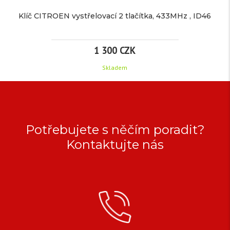
ID46
Klíč CITROEN vystřelovací 2 tlačítka, 433MHz , ID46
1 300 CZK
Skladem
více
informací
KLÍČ
CITROEN
Potřebujete s něčím poradit?
VYSTŘELOVACÍ
Značka:
pro
Kontaktujte nás
Citroen
2
EAN:
TLAČÍTKA,
Kód
1559
produktu:
433MHZ
Dostupnost:
Skladem