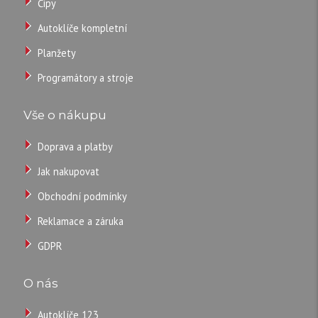
Čipy
310
Záruka:
36
Autoklíče kompletní
Vystřelovací
CZK
Planžety
auto
/
klíč
Programátory a stroje
CITROEN
ks
2
Vše o nákupu
tlačítka
s
Doprava a platby
dálkovým
Jak nakupovat
ovládáním 433MHz
Obchodní podmínky
a čipem
ID46.
Reklamace a záruka
GDPR
1
O nás
300
Autoklíče 123