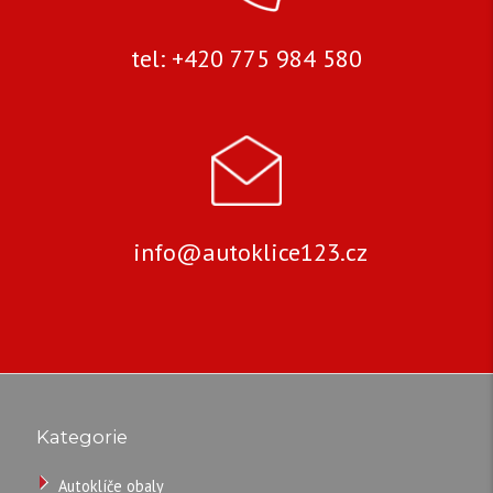
OBAL
tel: +420 775 984 580
více
informací
info@autoklice123.cz
Značka:
pro
BMW
EAN:
Kód
1512
produktu:
Kategorie
Dostupnost:
Skladem
Autoklíče obaly
Záruka:
36