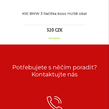
Klíč BMW 3 tlačítka koso HU58 obal
320 CZK
Skladem
KLÍČ
BMW
Potřebujete s něčím poradit?
3
Kontaktujte nás
TLAČÍTKA
KOSO
HU58