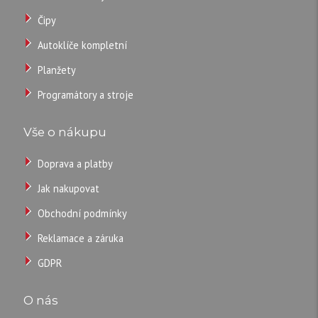
Čipy
Obal
auto
Autoklíče kompletní
klíče
Planžety
BMW
Programátory a stroje
koso
3
Vše o nákupu
tlačítka
s
Doprava a platby
hrotem
Jak nakupovat
HU58.
Obchodní podmínky
Reklamace a záruka
320
GDPR
CZK
O nás
/