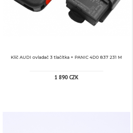
6
7
X5
X6
Klíč AUDI ovladač 3 tlačítka + PANIC 4D0 837 231 M
více
1 890 CZK
informací
KLÍČ
AUDI
Značka:
pro
OVLADAČ
BMW