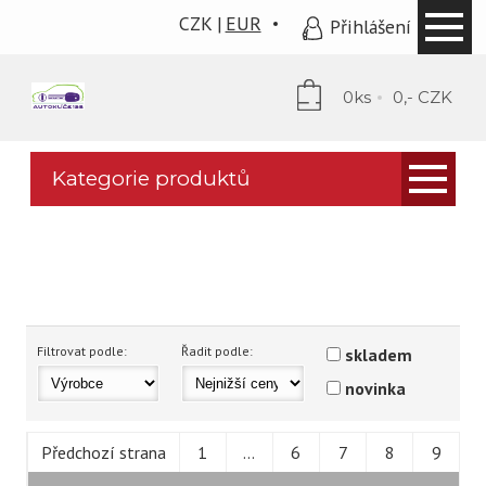
CZK
EUR
Přihlášení
0ks
0,- CZK
Kategorie produktů
AUTOKLÍČE OBALY
ČIPY
AUTOKLÍČE KOMPLETNÍ
Filtrovat podle:
Řadit podle:
skladem
PLANŽETY
novinka
PROGRAMÁTORY A STROJE
Předchozí strana
1
...
6
7
8
9