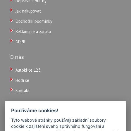
ks
Doprava a platby
Jak nakupovat
Obchodní podmínky
Reklamace a záruka
GDPR
O nás
TECHNICKÉ
Autoklíče 123
PARAMETRY
Hodí se
Kontakt
Parametry:
Používáme cookies!
Tyto webové stránky používají základní soubory
cookie k zajištění svého správného fungování a