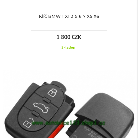
Klíč BMW 1 X1 3 5 6 7 X5 X6
1 800 CZK
Skladem
KLÍČ
BMW
1
X1
3
5