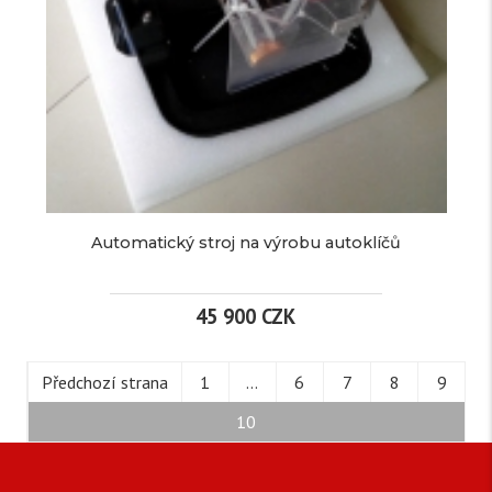
KEY
MASTER
více
DP
PLUS
informací
28
Značka:
OBDSTAR
140
Automatický stroj na výrobu autoklíčů
EAN:
CZK
Kód
001729
45 900 CZK
produktu:
/
Dostupnost:
Skladem
ks
Předchozí strana
1
...
6
7
8
9
(1 ks)
AUTOMATICKÝ
10
Diagnostické
STROJ
zařízení
Detail
OBDSTAR