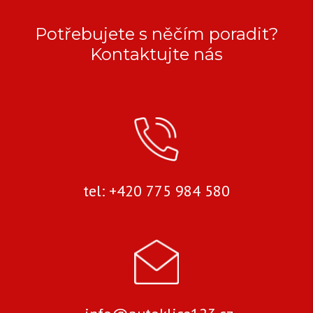
NA
KEY
VÝROBU
MASTER
Potřebujete s něčím poradit?
DP
TECHNICKÉ
Kontaktujte nás
AUTOKLÍČŮ
PLUS
PARAMETRY
Parametry:
45
více
500
informací
CZK
tel: +420 775 984 580
/
Značka:
ks
EAN:
Kód
1701
produktu:
Detail