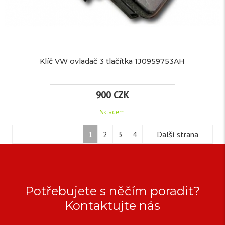
více
CZK
informací
/
ks
Klíč VW ovladač 3 tlačítka 1J0959753AH
Značka:
pro
BMW
900 CZK
EAN:
Skladem
Kód
001738
produktu:
1
2
3
4
Další strana
KLÍČ
Dostupnost:
Skladem
VW
TECHNICKÉ
Náhradní
PARAMETRY
auto
OVLADAČ
Potřebujete s něčím poradit?
klíč
3
Kontaktujte nás
BMW
Parametry:
s