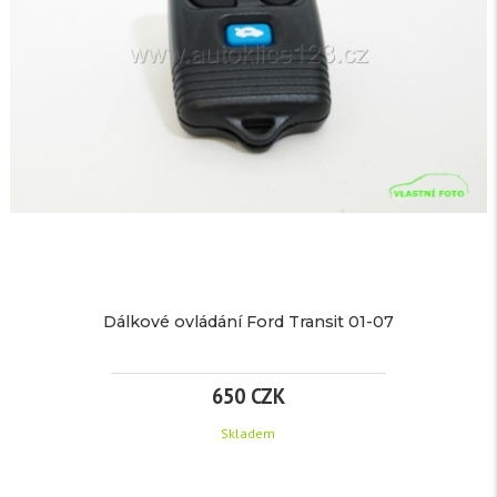
CZK
S
Detail
/
ČIPEM
ks
48
TECHNICKÉ
PARAMETRY
Detail
více
Parametry:
informací
TECHNICKÉ
Dálkové ovládání Ford Transit 01-07
PARAMETRY
650 CZK
Značka:
pro
Parametry:
Audi
Skladem
EAN: