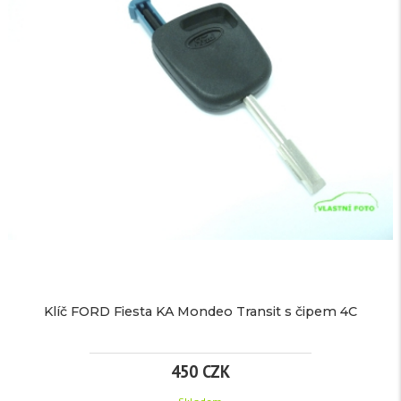
VYSTŘELOVACÍ
Vystřelovací
hlava
HLAVA
auto
S
klíče
SEAT
ČIPEM
s
čipem
ID48
TECHNICKÉ
ID48
PARAMETRY
CAN
(
T6
).
více
420
Klíč FORD Fiesta KA Mondeo Transit s čipem 4C
informací
CZK
450 CZK
/