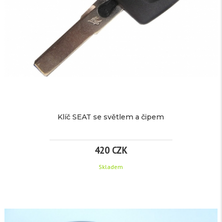
čipem.
ČIPEM
ID42
390
CZK
více
/
informací
Klíč SEAT se světlem a čipem
ks
420 CZK
Značka:
pro
Detail
Seat
Skladem
EAN:
KLÍČ
Kód
1581
produktu:
TECHNICKÉ
SEAT