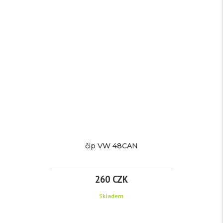
S
ČIPEM
více
informací
čip VW 48CAN
Značka:
pro
Škoda
260 CZK
EAN:
Skladem
Kód
1589
produktu: