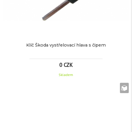
Klíč Škoda vystřelovací hlava s čipem
0 CZK
Skladem
KLÍČ
ŠKODA
VYSTŘELOVACÍ
HLAVA