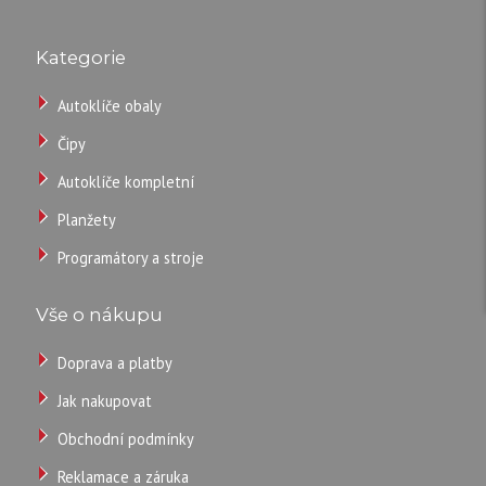
Dálkové
TECHNICKÉ
ovládání
Kategorie
PARAMETRY
pro
Autoklíče obaly
VW
1J0959753AH
Parametry:
Čipy
se
Autoklíče kompletní
2
Planžety
tlačítky
frekvence
Programátory a stroje
433
MHz
Vše o nákupu
Doprava a platby
900
Jak nakupovat
CZK
Obchodní podmínky
Reklamace a záruka