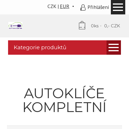
CZK
EUR
Přihlášení
0ks
0,- CZK
Kategorie produktů
AUTOKLÍČE OBALY
ČIPY
AUTOKLÍČE KOMPLETNÍ
AUTOKLÍČE
PLANŽETY
KOMPLETNÍ
PROGRAMÁTORY A STROJE