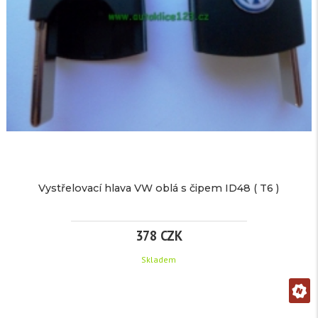
čipem
více
T6
informací
(ID48).
320
Značka:
pro
Seat
CZK
EAN:
/
Kód
1697
Vystřelovací hlava VW oblá s čipem ID48 ( T6 )
produktu:
ks
Dostupnost:
Skladem
378 CZK
Čip
Skladem
SEAT
48CAN
VYSTŘELOVACÍ
(