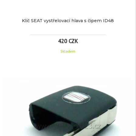
CZK
48CAN
/
)
Klíč SEAT vystřelovací hlava s čipem ID48
ks
420 CZK
Skladem
více
Detail
informací
KLÍČ
SEAT
TECHNICKÉ
VYSTŘELOVACÍ
PARAMETRY
Značka:
pro
Audi
HLAVA
EAN:
S
Kód
1679
produktu: