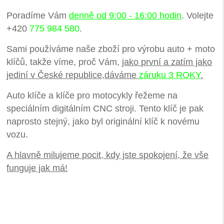
Poradíme Vám
denně od 9:00 - 16:00 hodin
. Volejte
+420
775 984 580
.
Sami používáme naše zboží pro výrobu auto + moto
klíčů, takže víme, proč Vám,
jako první a zatím jako
jediní v České republice,dáváme
záruku 3 ROKY
.
Auto klíče a klíče pro motocykly řežeme na
speciálním digitálním CNC stroji. Tento klíč je pak
naprosto stejný, jako byl originální klíč k novému
vozu.
A hlavně milujeme pocit, kdy jste spokojení, že vše
funguje jak má!