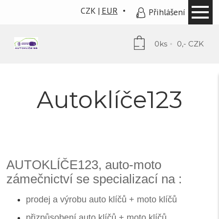
CZK
EUR
Přihlášení
0ks
0,- CZK
Autoklíče123
AUTOKLÍČE123, auto-moto
zámečnictví se specializací na :
prodej a výrobu auto klíčů + moto klíčů
přizpůsobení auto klíčů + moto klíčů